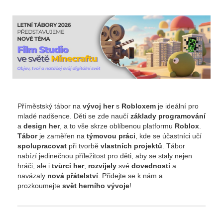
Příměstský tábor na
vývoj
her
s
Robloxem
je ideální pro
mladé nadšence. Děti se zde naučí
základy
programování
a
design
her
, a to vše skrze oblíbenou platformu
Roblox
.
Tábor
je zaměřen na
týmovou
práci
, kde se účastníci učí
spolupracovat
při tvorbě
vlastních projektů
. Tábor
nabízí jedinečnou příležitost pro děti, aby se staly nejen
hráči, ale i
tvůrci
her
,
rozvíjely
své
dovednosti
a
navázaly
nová
přátelství
. Přidejte se k nám a
prozkoumejte
svět
herního
vývoje
!