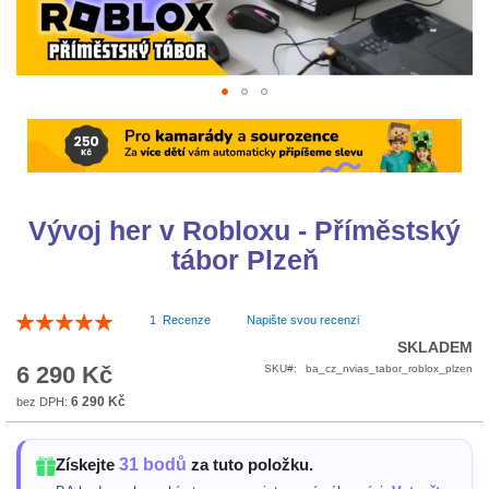
Přeskočit
na
začátek
galerie
s
Vývoj her v Robloxu - Příměstský
obrázky
tábor Plzeň
Hodnocení:
1
Recenze
Napište svou recenzi
100
100
% of
SKLADEM
6 290 Kč
SKU
ba_cz_nvias_tabor_roblox_plzen
6 290 Kč
31 bodů
Získejte
za tuto položku.