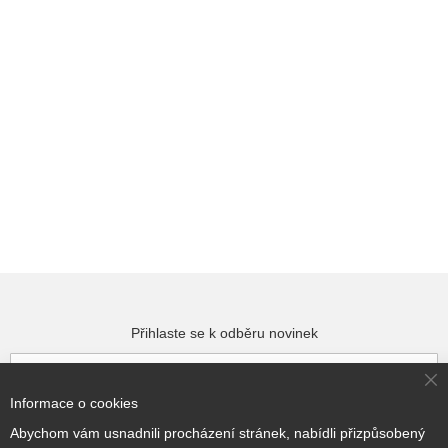
Přihlaste se k odběru novinek
Cl
Informace o cookies
Co
Přihlásit odběr
Ba
Abychom vám usnadnili procházení stránek, nabídli přizpůsobený