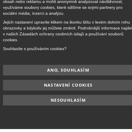
obsah nebo reklamu a mohli anonymně analyzovat návštěvnost,
využíváme soubory cookies, které sdílíme se svými partnery pro
sociální média, inzerci a analýzu.
Copyright © 2017–2026
BRIDGE Academy
, Všechna práva
Jejich nastavení upravíte klikem na ikonku štítu v levém dolním rohu
vyhrazena.
obrazovky a kdykoliv jej můžete změnit. Podrobnější informace najde
v našich Zásadách ochrany osobních údajů a používání souborů
cookies.
Souhlasíte s používáním cookies?
ANO, SOUHLASÍM
NASTAVENÍ COOKIES
NESOUHLASÍM