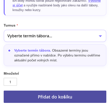
BA body mohou sbírat pouze registrovaní zákazníci.
Vytvořte
si účet
a využijte nasbírané body jako slevu na další tábory,
kroužky nebo kurzy.
Turnus
Vyberte termín tábora.
Obsazené termíny jsou
označené přímo v nabídce. Po výběru termínu ověříme
aktuální počet volných míst.
Množství
Přidat do košíku