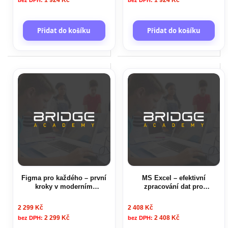
1 924 Kč
1 924 Kč
Přidat do košíku
Přidat do košíku
Figma pro každého – první
MS Excel – efektivní
kroky v moderním
zpracování dat pro
webdesignu
pokročilejší uživatele
2 299 Kč
2 408 Kč
2 299 Kč
2 408 Kč