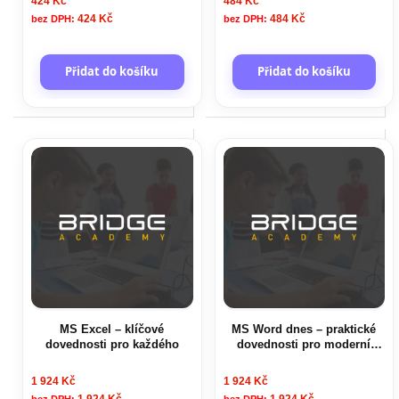
424 Kč
484 Kč
424 Kč
484 Kč
Přidat do košíku
Přidat do košíku
MS Excel – klíčové
MS Word dnes – praktické
dovednosti pro každého
dovednosti pro moderní
administrativu
1 924 Kč
1 924 Kč