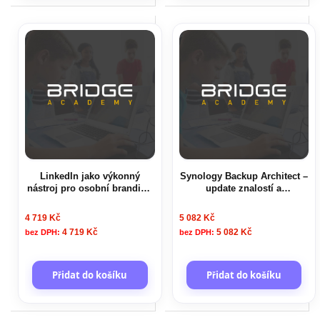
LinkedIn jako výkonný
Synology Backup Architect –
nástroj pro osobní branding
update znalostí a
a získávání zákazníků
recertifikace
4 719 Kč
5 082 Kč
4 719 Kč
5 082 Kč
Přidat do košíku
Přidat do košíku