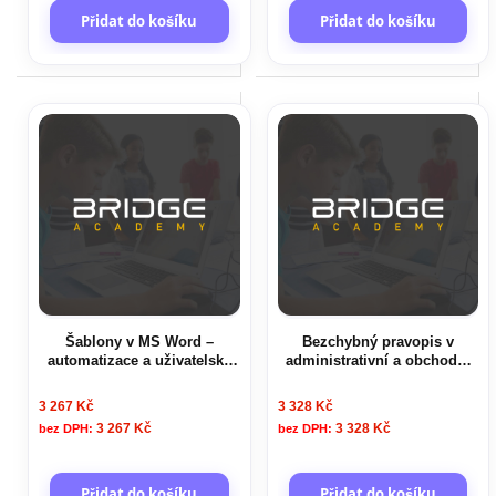
Přidat do košíku
Přidat do košíku
Šablony v MS Word –
Bezchybný pravopis v
automatizace a uživatelská
administrativní a obchodní
přívětivost na dosah
praxi
3 267 Kč
3 328 Kč
3 267 Kč
3 328 Kč
Přidat do košíku
Přidat do košíku