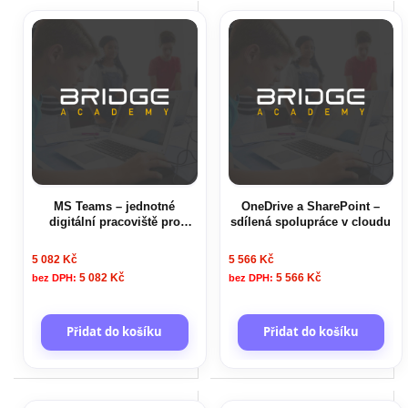
MS Teams – jednotné
OneDrive a SharePoint –
digitální pracoviště pro
sdílená spolupráce v cloudu
úkoly a komunikaci
5 082 Kč
5 566 Kč
5 082 Kč
5 566 Kč
Přidat do košíku
Přidat do košíku