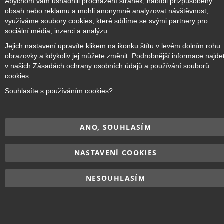
Abychom vám usnadnili procházení stránek, nabídli přizpůsobený
obsah nebo reklamu a mohli anonymně analyzovat návštěvnost,
využíváme soubory cookies, které sdílíme se svými partnery pro
Copyright © 2017–2026
BRIDGE Academy
, Všechna práva
sociální média, inzerci a analýzu.
vyhrazena.
Jejich nastavení upravíte klikem na ikonku štítu v levém dolním rohu
obrazovky a kdykoliv jej můžete změnit. Podrobnější informace najde
v našich Zásadách ochrany osobních údajů a používání souborů
cookies.
Souhlasíte s používáním cookies?
ANO, SOUHLASÍM
NASTAVENÍ COOKIES
NESOUHLASÍM