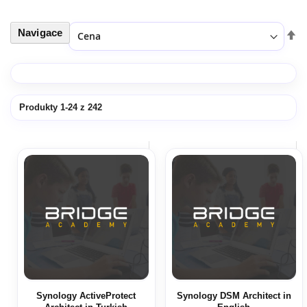
Navigace
Seřadit podle
Nas
ses
Produkty
1
-
24
z
242
Synology ActiveProtect
Synology DSM Architect in