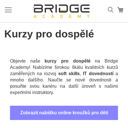
Přejít
na
Mů
obsah
Kurzy pro dospělé
Objevte naše
kurzy pro dospělé
na Bridge
Academy! Nabízíme širokou škálu kvalitních kurzů
zaměřených na rozvoj
soft skills
,
IT
dovedností
a
mnoho dalšího. Naučte se nové dovednosti a
posuňte svou kariéru na další úroveň s našimi
expertními instruktory.
Zobrazit nabídku online kroužků pro děti