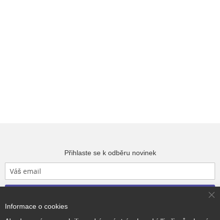
Přihlaste se k odběru novinek
Přihlásit odběr
Cl
Informace o cookies
Co
Ba