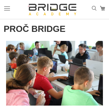
Přejít
na
Mů
obsah
PROČ BRIDGE