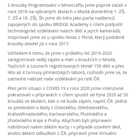
S kroužky Programování v Minecraftu jsme poprvé začali v 
roce 2018 na vybraných školách v Mostě (konkrétně 1. ZŠ, 
7. ZŠ a 18. ZŠ). Šli jsme do toho jako parta nadšenců 
zapojených do spolku BRIDGE Academy s cílem podpořit 
technologické vzdělávání našich dětí a jejich kamarádů. 
Inspirovali jsme se u spolku Nvias z Plzně, který podobné 
kroužky otevřel již v roce 2017.
Vzhledem k tomu, že jsme v průběhu let 2019-2020 
zaregistrovali velký zájem a měli v kroužcích v Mostě, 
Teplicích a Lounech registrovaných téměř 150 dětí a přes 
léto až 4 turnusy příměstských táborů, rozhodli jsme se, že 
začneme nabízet naše vzdělávání po celé ČR.
Přes jarní situaci s COVID-19 v roce 2020 jsme intenzivně 
pokračovali v přípravách s cílem spustit od října 2020 až 50 
kroužků ve školách, kde o ně bude zájem, napříč ČR. Jedná 
se především o školy z Ústeckého, Středočeského, 
Královéhradeckého, Karlovarského, Plzeňského a 
Jihočeského kraje a Prahy. Abychom byli připraveni 
nabídnout našim žákům kurzy i v případě uzavření škol, 
anebo dětem odkudkoli z ČR, připravili jsme Virtuální 