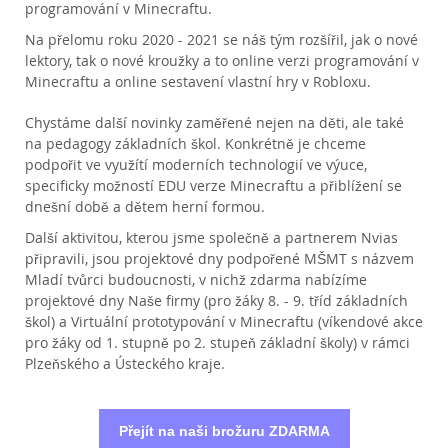
programování v Minecraftu.
Na přelomu roku 2020 - 2021 se náš tým rozšířil, jak o nové 
lektory, tak o nové kroužky a to online verzi programování v 
Minecraftu a online sestavení vlastní hry v Robloxu.
Chystáme další novinky zaměřené nejen na děti, ale také 
na pedagogy základních škol. Konkrétně je chceme 
podpořit ve využítí moderních technologií ve výuce, 
specificky možností EDU verze Minecraftu a přiblížení se 
dnešní době a dětem herní formou.
Další aktivitou, kterou jsme společně a partnerem Nvias 
připravili, jsou projektové dny podpořené MŠMT s názvem 
Mladí tvůrci budoucnosti, v nichž zdarma nabízíme 
projektové dny Naše firmy (pro žáky 8. - 9. tříd základních 
škol) a Virtuální prototypování v Minecraftu (víkendové akce 
pro žáky od 1. stupně po 2. stupeň základní školy) v rámci 
Plzeňského a Ústeckého kraje.
Přejít na naši brožuru ZDARMA