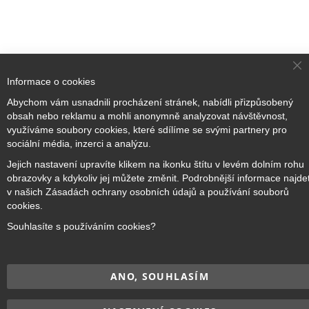
Cl
Informace o cookies
Co
Ba
Přihlaste se k odběru novinek
Abychom vám usnadnili procházení stránek, nabídli přizpůsobený
obsah nebo reklamu a mohli anonymně analyzovat návštěvnost,
využíváme soubory cookies, které sdílíme se svými partnery pro
sociální média, inzerci a analýzu.
Přihlásit odběr
Jejich nastavení upravíte klikem na ikonku štítu v levém dolním rohu
obrazovky a kdykoliv jej můžete změnit. Podrobnější informace najde
v našich Zásadách ochrany osobních údajů a používání souborů
cookies.
Copyright © 2017–2026
BRIDGE Academy
, Všechna práva
Souhlasíte s používáním cookies?
vyhrazena.
ANO, SOUHLASÍM