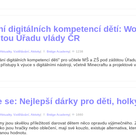
í digitálních kompetencí dětí: W
itou Úřadu vlády ČR
Aktuality
,
Vzdělávání
,
Aktivity
|
Bridge Academy
|
1238
í digitálních kompetencí dětí“ pro učitele MŠ a ZŠ pod záštitou Úřad
přístupy k výuce s digitálními nástroji, včetně Minecraftu a projektové 
e se: Nejlepší dárky pro děti, holk
Aktuality
,
Vzdělávání
,
Aktivity
|
Bridge Academy
|
1660
y jsou skvělou příležitostí darovat dětem něco opravdu výjimečného. 
ako jsou hračky nebo oblečení, mají své kouzlo, existuje alternativa, kte
anou hodnotu.