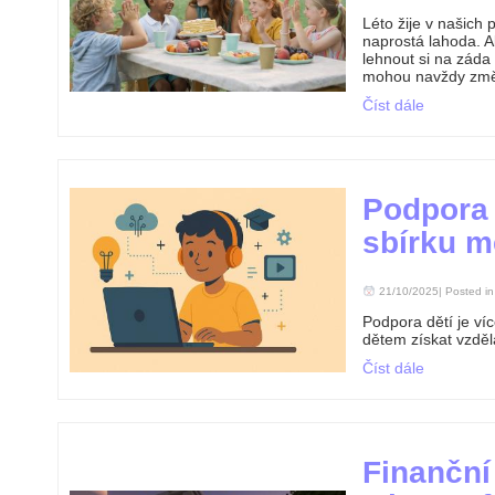
Léto žije v našich 
naprostá lahoda. A
lehnout si na záda 
mohou navždy změ
Číst dále
Podpora 
sbírku m
21/10/2025| Posted i
Podpora dětí je ví
dětem získat vzděl
Číst dále
Finanční 