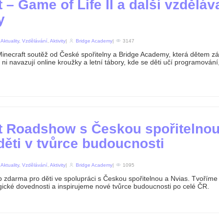
 – Game of Life II a další vzděláv
y
n
Aktuality
,
Vzdělávání
,
Aktivity
|
Bridge Academy
|
3147
 Minecraft soutěž od České spořitelny a Bridge Academy, která dětem z
 ni navazují online kroužky a letní tábory, kde se děti učí programování, 
t Roadshow s Českou spořitelnou
ěti v tvůrce budoucnosti
n
Aktuality
,
Vzdělávání
,
Aktivity
|
Bridge Academy
|
1095
 zdarma pro děti ve spolupráci s Českou spořitelnou a Nvias. Tvoříme 
gické dovednosti a inspirujeme nové tvůrce budoucnosti po celé ČR.