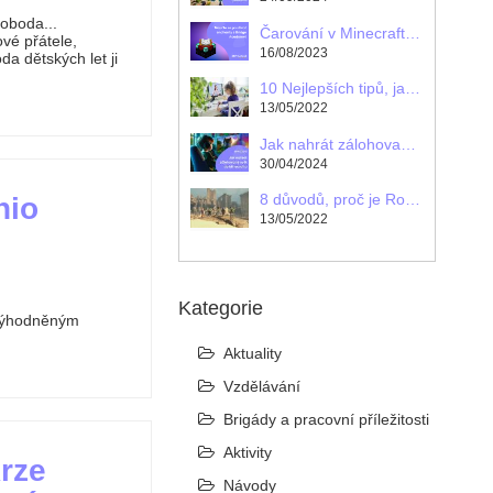
voboda...
Čarování v Minecraftu: Naučte se používat enchanty s Bridge Academy!
vé přátele,
16/08/2023
da dětských let ji
10 Nejlepších tipů, jak se sám naučit anglicky
13/05/2022
Jak nahrát zálohovaný svět do Minecraftu
30/04/2024
8 důvodů, proč je Roblox řazen mezi vzdělávací programy pro děti
nio
13/05/2022
Kategorie
evýhodněným
Aktuality
Vzdělávání
Brigády a pracovní příležitosti
Aktivity
krze
Návody