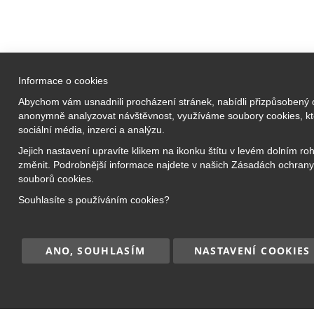
Informace o cookies
Vzdělávací a
Abychom vám usnadnili procházení stránek, nabídli přizpůsobený
Prezenční 
anonymně analyzovat návštěvnost, využíváme soubory cookies, kte
Bridge Academy Group s.r.o.
sociální média, inzerci a analýzu.
Online kro
O nás
Jejich nastavení upravíte klikem na ikonku štítu v levém dolním ro
Příměstské
změnit. Podrobnější informace najdete v našich Zásadách ochrany
Náš tým
Jazykové k
souborů cookies.
Kariéra
Doučování
Souhlasíte s používáním cookies?
Kontakt
Kurzy pro 
ANO, SOUHLASÍM
NASTAVENÍ COOKIES
Copyright © 2017–2026
BRIDGE Academy
, Všec