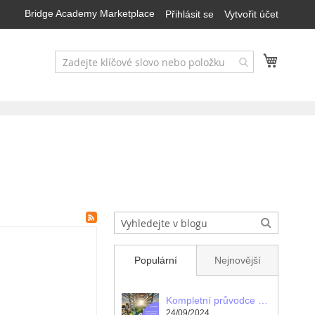
Bridge Academy Marketplace
Přihlásit se
Vytvořit účet
Můj koš
Populární
Nejnovější
Kompletní průvodce Minecraft příkazy v Creative módu
24/09/2024