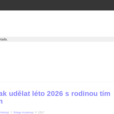
ails.
jak udělat léto 2026 s rodinou tím
m
n
Aktivity
|
Bridge Academy
|
1517