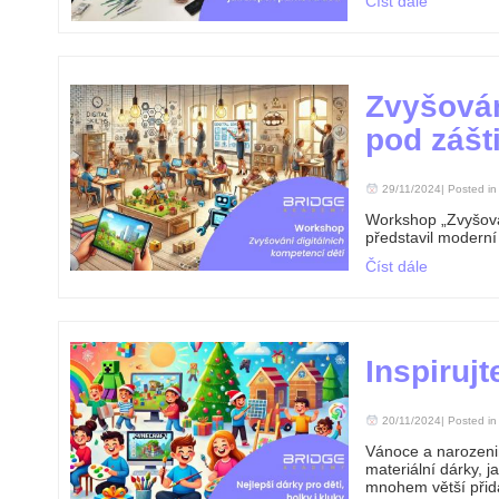
Číst dále
Zvyšován
pod zášt
29/11/2024| Posted in
Workshop „Zvyšován
představil moderní 
Číst dále
Inspirujt
20/11/2024| Posted in
Vánoce a narozenin
materiální dárky, j
mnohem větší přid