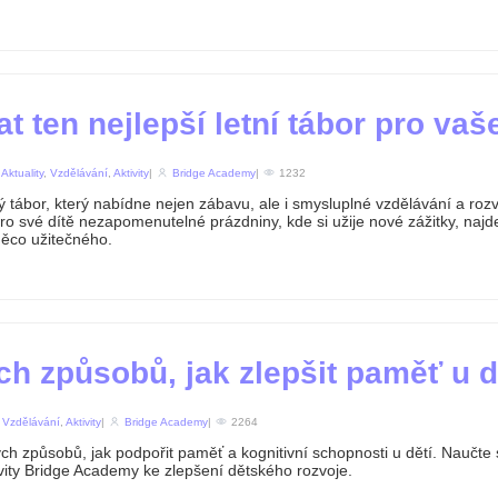
t ten nejlepší letní tábor pro vaš
n
Aktuality
,
Vzdělávání
,
Aktivity
|
Bridge Academy
|
1232
ký tábor, který nabídne nejen zábavu, ale i smysluplné vzdělávání a roz
ro své dítě nezapomenutelné prázdniny, kde si užije nové zážitky, naj
něco užitečného.
ch způsobů, jak zlepšit paměť u d
n
Vzdělávání
,
Aktivity
|
Bridge Academy
|
2264
ých způsobů, jak podpořit paměť a kognitivní schopnosti u dětí. Naučte 
ivity Bridge Academy ke zlepšení dětského rozvoje.