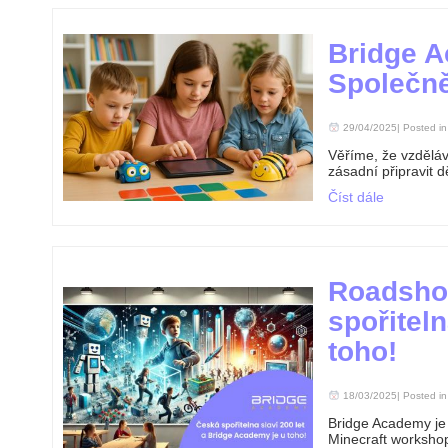
Bridge A
Společně
29/04/2025| Posted i
Věříme, že vzdělává
zásadní připravit dě
Číst dále
Roadshow
spořitel
toho!
18/03/2025| Posted i
Bridge Academy je 
Minecraft workshop