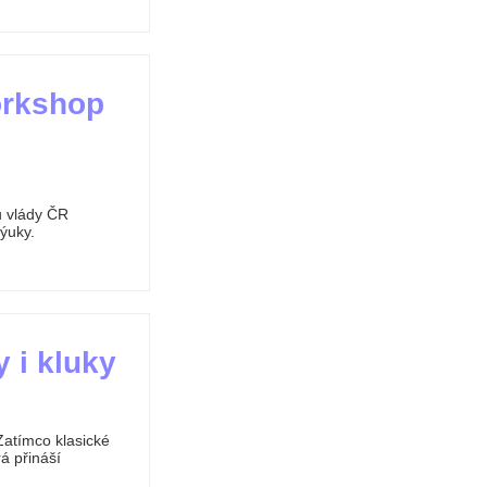
orkshop
u vlády ČR
výuky.
y i kluky
Zatímco klasické
rá přináší