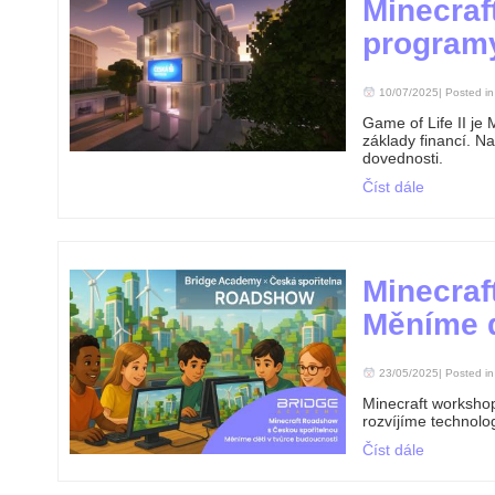
Minecraft
program
10/07/2025| Posted i
Game of Life II je
základy financí. Na
dovednosti.
Číst dále
Minecraf
Měníme d
23/05/2025| Posted i
Minecraft workshop
rozvíjíme technolo
Číst dále