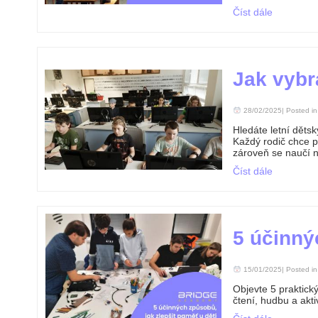
Číst dále
Jak vybra
28/02/2025| Posted i
Hledáte letní děts
Každý rodič chce p
zároveň se naučí 
Číst dále
5 účinný
15/01/2025| Posted i
Objevte 5 praktick
čtení, hudbu a akt