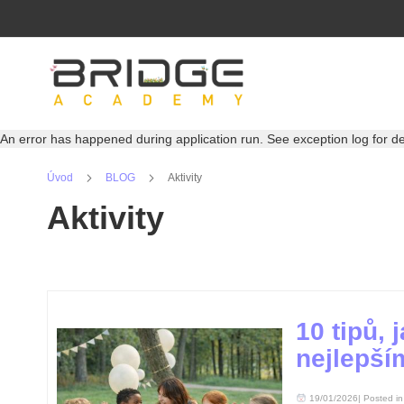
Přejít
na
obsah
An error has happened during application run. See exception log for det
Úvod
BLOG
Aktivity
Aktivity
10 tipů, 
nejlepší
19/01/2026| Posted i