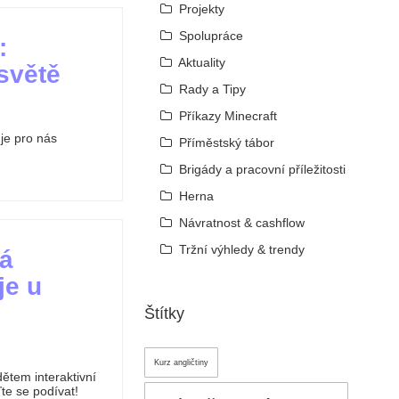
Projekty
Spolupráce
:
Aktuality
světě
Rady a Tipy
Příkazy Minecraft
 je pro nás
Příměstský tábor
Brigády a pracovní příležitosti
Herna
Návratnost & cashflow
Tržní výhledy & trendy
ká
je u
Štítky
Kurz angličtiny
ětem interaktivní
te se podívat!