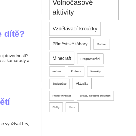
Volnočasové
aktivity
Vzdělávací kroužky
e dítě?
Příměstské tábory
Roblox
voj dovedností?
Minecraft
Programování
de si kamarády a
Projekty
rozhovor
Rozhovor
Aktuality
Spolupráce
Příkazy Minecraft
Brigády a pracovní příležitosti
ětí
Služby
Herna
se využívat hry,