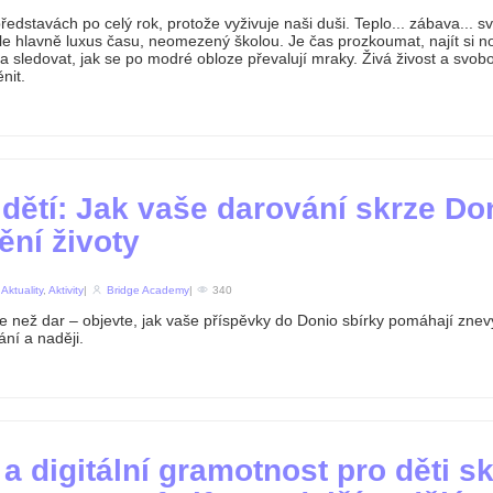
představách po celý rok, protože vyživuje naši duši. Teplo... zábava... s
le hlavně luxus času, neomezený školou. Je čas prozkoumat, najít si no
a sledovat, jak se po modré obloze převalují mraky. Živá živost a svobo
nit.
dětí: Jak vaše darování skrze Do
ění životy
n
Aktuality
,
Aktivity
|
Bridge Academy
|
340
ce než dar – objevte, jak vaše příspěvky do Donio sbírky pomáhají zn
ání a naději.
a digitální gramotnost pro děti s