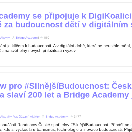
cademy se připojuje k DigiKoalici
 za budoucnost dětí v digitálním 
n
Aktivity
|
Bridge Academy
|
869
ní je klíčem k budoucnosti. A v digitální době, která se neustále mění,
ti na svět plný nových příležitostí i výzev.
 pro #SilnějšíBudoucnost: Čes
na slaví 200 let a Bridge Academy 
n
Aktuality
,
Vzdělávání
,
Aktivity
|
Bridge Academy
|
3477
součástí Roadshow České spořitelny #SilnějšíBudoucnost. Přinášíme d
, kde si vyzkouší urbanismus, technologie a inovace budoucnosti. Přijď