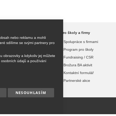
ktivity
Pro školy a firmy
 obsah nebo reklamu a mohli
kroužky
Spolupráce s firmami
ré sdílíme se svými partnery pro
užky
Program pro školy
hu obrazovky a kdykoliv jej můžete
 tábory
Fundraising / CSR
 osobních údajů a používání
urzy
Brožura BA aktivit
Kontaktní formulář
dospělé
Partnerské akce
NESOUHLASÍM
hna práva vyhrazena.