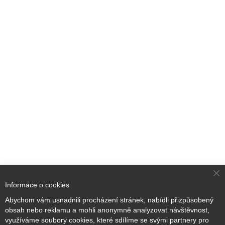
Cl
Informace o cookies
Co
Ba
Abychom vám usnadnili procházení stránek, nabídli přizpůsobený
obsah nebo reklamu a mohli anonymně analyzovat návštěvnost,
využíváme soubory cookies, které sdílíme se svými partnery pro