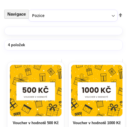
Navigace
Seřadit podle
Nas
ses
4
položek
Voucher v hodnotě 500 Kč
Voucher v hodnotě 1000 Kč