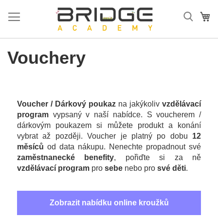
Přejít
na
Mů
obsah
Vouchery
Voucher / Dárkový poukaz
na jakýkoliv
vzdělávací
program
vypsaný v naší nabídce. S voucherem /
dárkovým poukazem si můžete produkt a konání
vybrat až později. Voucher je platný po dobu
12
měsíců
od data nákupu. Nenechte propadnout své
zaměstnanecké benefity
, pořiďte si za ně
vzdělávací program
pro
sebe
nebo pro
své děti
.
Zobrazit nabídku online kroužků