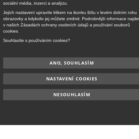
Přihlaste se k odběru novinek
sociální média, inzerci a analýzu.
Jejich nastavení upravíte klikem na ikonku štítu v levém dolním rohu
obrazovky a kdykoliv jej můžete změnit. Podrobnější informace najde
v našich Zásadách ochrany osobních údajů a používání souborů
Přihlásit odběr
cookies.
Souhlasíte s používáním cookies?
Copyright © 2017–2026
BRIDGE Academy
, Všechna práva
ANO, SOUHLASÍM
vyhrazena.
NASTAVENÍ COOKIES
NESOUHLASÍM